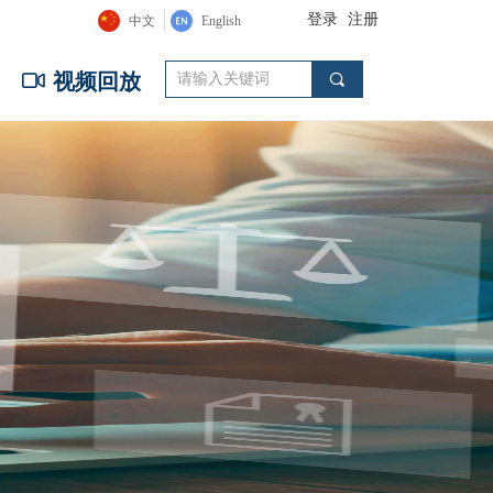
登录
注册
中文
English
ꀕ
视频回放
끠