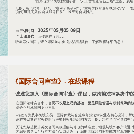
“隐私保护 / 跨境数据传输”；“人工智能监管新进展” 主题开展培
以提升核心技能，结合：“案例分析研究”； “掌握美国的最新执法动态”； “
“如何组建高效的合规服务团队”，以应对合规挑战。
2025年05月05-09日
📅
开课时间
：
📍
上课形式
：面授课程（共5天）
听课席位有限，请立即添加右侧-达达助理微信，了解课程详细信息！
《国际合同审查》- 在线课程
诚邀您加入《国际合同审查》课程，做跨境法律实务中
人。！
在国际法律实务中，
合同不仅是交易的基础，更是风险管理与权利保障的
法务不可或缺的专业素
养。
程专为从事跨境交易、国际仲裁与合规事务的法律从业者精心设计，帮
本课
课程将以通过实务案例与讲师解析相结合的方式，提升您的合同审查效率
无论您希望提升英文合同条款理解与修改的精准度，增强与境外客户沟通
为您提供切实可行的方法与实战训练，让您的国际合同审查能力实现质的