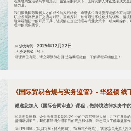
在跨境商业活动与争端形态日益复杂的背景下，国际调解人才正逐渐成为企
接力量。
我们聚焦国际调解人才的成长与实践转化，邀请多位海外资深调解专家与国
职业发展路径展开交流与对话。重点探讨：如何通过系统化技能训练、情境
境争端预防中的可用工具，让调解在企业治理与商业决策中，成为可操作、
理中的现实需求。
2025年12月22日
📅
沙龙时间
：
📍
沙龙形式
：线上
听课席位有限，请立即添加右侧-达达助理微信，了解课程详细信息！
《国际贸易合规与实务监管》- 华盛顿 线
诚邀您加入《国际合同审查》课程，做跨境法律实务中
人。！
如果您是律师、企业法务或者是跨境企业的中高层管理人员，并正在复杂的国际
盛顿培训项目，我们将详细介绍项目的亮点和优势，带您深入了解华盛顿作
我们将围绕：“出口管制 / 经济制裁”；​“​​​​​​贸易救济调查”；​“​​​​​​国家安全审查 /